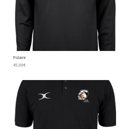
Polaire
45,00
€