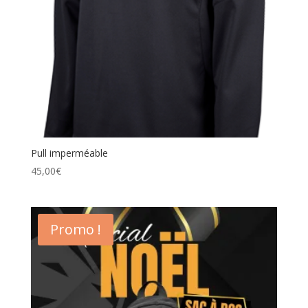
Pull imperméable
45,00
€
Promo !