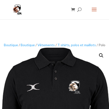
Boutique
/
Boutique
/
Vêtements
/
T-shirts, polos et maillots
/ Polo