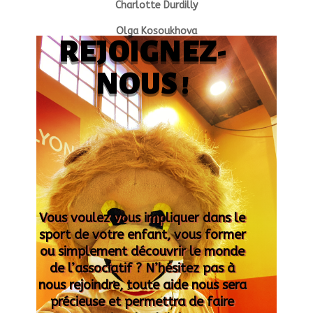
Charlotte Durdilly
Olga Kosoukhova
REJOIGNEZ-
NOUS !
Vous voulez vous impliquer dans le
sport de votre enfant, vous former
ou simplement découvrir le monde
de l’associatif ? N’hésitez pas à
nous rejoindre, toute aide nous sera
précieuse et permettra de faire