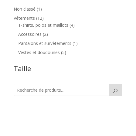
1
Non classé
1
produit
12
Vêtements
12
produits
4
T-shirts, polos et maillots
4
produits
2
Accessoires
2
produits
1
Pantalons et survêtements
1
produit
5
Vestes et doudounes
5
produits
Taille