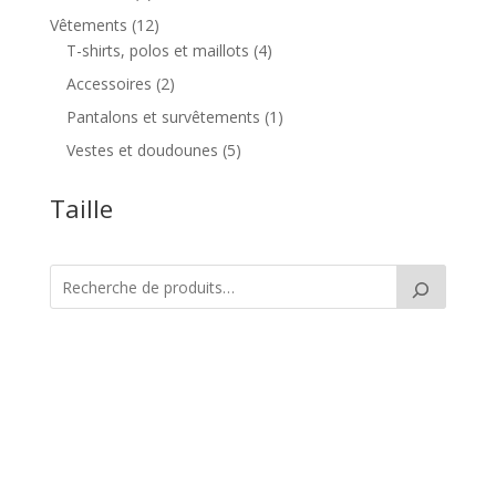
produit
12
Vêtements
12
produits
4
T-shirts, polos et maillots
4
produits
2
Accessoires
2
produits
1
Pantalons et survêtements
1
produit
5
Vestes et doudounes
5
produits
Taille