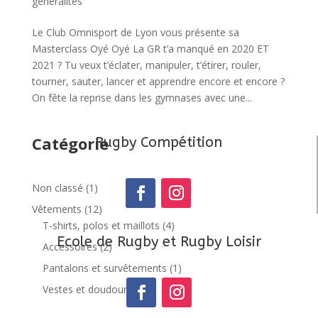
généralités
Le Club Omnisport de Lyon vous présente sa
Masterclass Oyé Oyé La GR t’a manqué en 2020 ET
2021 ? Tu veux t’éclater, manipuler, t’étirer, rouler,
tourner, sauter, lancer et apprendre encore et encore ?
On fête la reprise dans les gymnases avec une...
Catégorie
Rugby Compétition
1
Non classé
1
produit
12
Vêtements
12
produits
4
T-shirts, polos et maillots
4
Ecole de Rugby et Rugby Loisir
produits
2
Accessoires
2
produits
1
Pantalons et survêtements
1
produit
5
Vestes et doudounes
5
produits