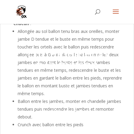
l’autre côté
A l’aide d’un ballon, ou d’une bouteille d’eau, ou d’un
oreiller faire les exercices suivants en les répétant
5 fois
chacun
:
Allongée au sol ballon tenu bras aux oreilles, monter
jambe D tendue et le buste en même temps pour
toucher les orteils avec le ballon puis redescendre
Entraînements
allongée puis à G puis placer le ballon entre les deux
à la maison
jambes en montant le buste et les deux jambes
tendues en même temps, redescendre le buste et les
jambes en gardant le ballon entre les pieds, reprendre
Nous vous proposons ici des
le ballon en montant buste et jambes tendues en
exercices ou séances de sport pour
même temps.
vous entraîner à la maison ou
Ballon entre les jambes, monter en chandelle jambes
garder la forme pendant les
tendues puis redescendre les jambes et remonter
vacances. Bon courage !
debout.
Crunch avec ballon entre les pieds