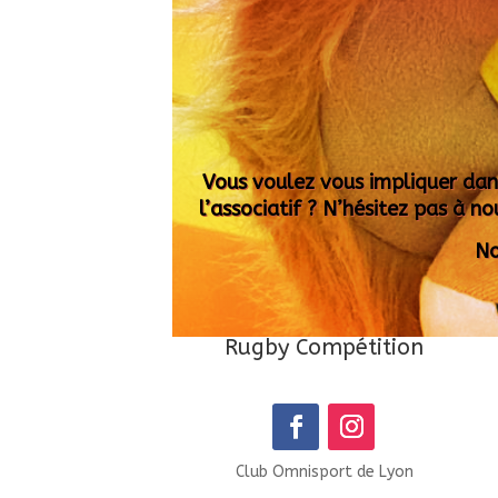
Vous voulez vous impliquer dan
l’associatif ? N’hésitez pas à no
No
Rugby Compétition
Club Omnisport de Lyon