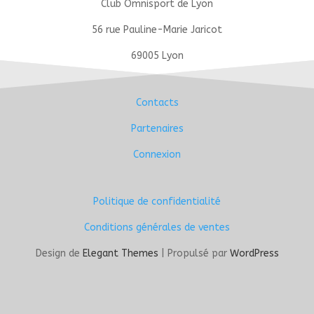
Club Omnisport de Lyon
56 rue Pauline-Marie Jaricot
69005 Lyon
Contacts
Partenaires
Connexion
Politique de confidentialité
Conditions générales de ventes
Design de
Elegant Themes
| Propulsé par
WordPress