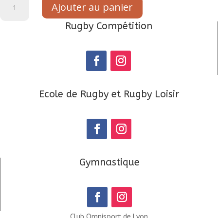
Ajouter au panier
de
T-
Rugby Compétition
Shirt
en
polyester
Ecole de Rugby et Rugby Loisir
Gymnastique
Club Omnisport de Lyon