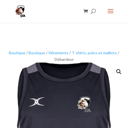
Boutique
/
Boutique
/
Vêtements
/
T-shirts, polos et maillots
/
Débardeur